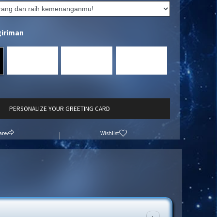
iriman
Wed-Fri
Sat
Mon-Wed
03Dec-05Dec
06Dec
08Dec-10Dec
PERSONALIZE YOUR GREETING CARD
are
Wishlist