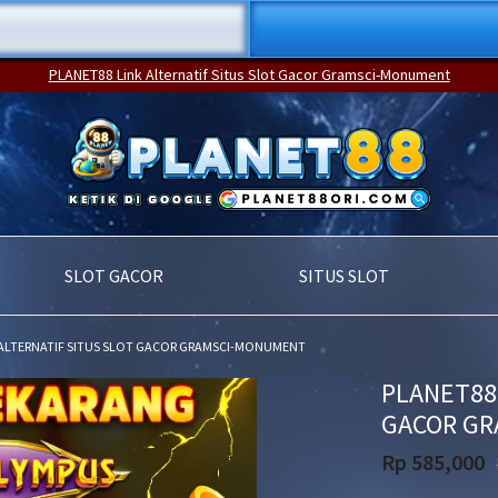
PLANET88 Link Alternatif Situs Slot Gacor Gramsci-Monument
SLOT GACOR
SITUS SLOT
 ALTERNATIF SITUS SLOT GACOR GRAMSCI-MONUMENT
PLANET88 
GACOR G
Rp 585,000
Translation
Translation
missing:
missing: